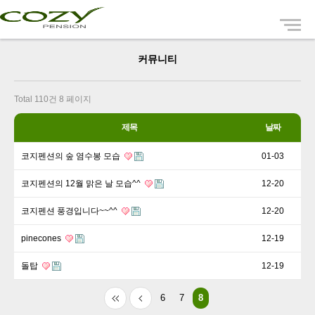
Menu
커뮤니티
Total 110건
8 페이지
제목
날짜
코지펜션의 숲 염수봉 모습
01-03
코지펜션의 12월 맑은 날 모습^^
12-20
코지펜션 풍경입니다~~^^
12-20
pinecones
12-19
돌탑
12-19
6
7
8